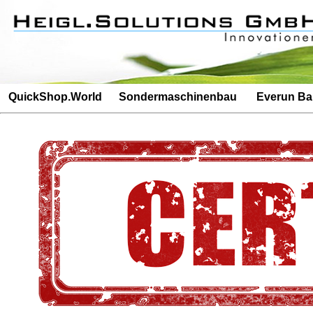
Besucherz�hler: 4880Besucherz�hler: 46
QuickShop.World
Sondermaschinenbau
Everun B