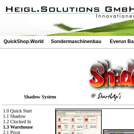
Besucherz�hler: 4507Besucherz�hler: 383
QuickShop.World
Sondermaschinenbau
Everun B
@
Shadow System
1.0 Quick Start
1.1 Shadow
1.2 Clocked In
1.3 Warehouse
2.1 Pivot